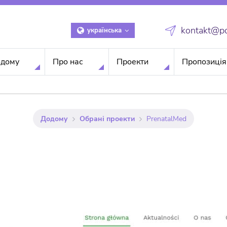
kontakt@pol
українська
дому
Про нас
Проекти
Пропозиція
Додому
Обрані проекти
PrenatalMed